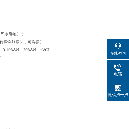
（气泵选配）；
管道转接螺丝接头，可焊接）
m，0-10%Vol、20%Vol、*VOL
在线咨询
L）
电话
微信扫一扫