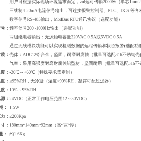
用户可根据实际现场环境需求而定，zui远可传输2000米（单芯1mm
三线制4-20mA电流信号输出，可连接报警控制器、PLC、DCS 
数字信号RS-485输出，
ModBus RTU通讯协议
（
选配功能）
信号：
频率信号200~1000Hz输出（选配功能）
两组继电器输出：无源触电容量220VAC 0.5A或5VDC 0.5A
通过无线模块功能可以实现检测数据的远程传输和状态报警(选配功
材质：
壳体：ADC12铝合金，坚固，耐磨耐腐蚀（批量可选配316不锈钢壳
气室：采用高强度耐磨耐腐蚀铝型材，坚固耐用（批量可选配316不
温度：
-30℃～+60℃（特殊要求需定制）
湿度：
≤95%RH，无冷凝（湿度>90%RH，凝露可配过滤器）
湿度：
10%～95%RH
电源：
24VDC（正常工作电压范围12～30VDC）
耗：
1.5W
压力：
≤200Kpa
寸：
180mm*140mm*92mm（高*宽*厚）
量：
约1.6Kg