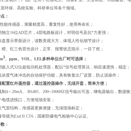
家居环保、高校实验、科研单位等各个领域。
特点：
*高性能传感器，测量精度高，重复性好，使用寿命长；
用独立16位AD芯片，4层电路板设计，对弱信号及抗*力更强；
仪表盘显示界面设计，读数美观大方，体现人性化细节设计；
白、橙、红三色背光设计，正常、报警状态指示，一目了然；
3
/m
、ppm、VOL、LEL多种单位出厂时可选择；
用嵌入式32位超低功耗处理器，配以*信号处理算法，响应速度快，稳定；
防高浓度气体冲击的自动保护功能，具有恢复出厂设置，防止误操作；
仪器配置红外遥控器，通过遥控器操作，无须开盖，简单方便；
线制4～20mA、 RS485、200~1000HZ信号输出可选，继电器输出，
两个电缆进线口，方便现场安装；
独立气室结构，传感器更换便捷，无须现场标定；
爆等级为Exd II CT6，国家防爆电气检验中心认证。
参数：