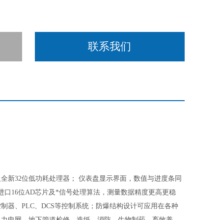
联系我们
全新32位低功耗处理器； 仪表盘显示界面，数值与进度条同
口16位AD芯片及*信号处理算法，测量数据精度更高更稳
种报警控制器、PLC、DCS等控制系统；防爆结构设计可应用在各种
电力电网、地下管道检修、造纸、消防、生物制药、畜牧养