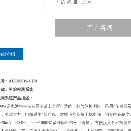
访 问 量：
1538
产品咨询
详细介绍
号：ADT800W-CH4
甲烷检测系统
名称：
检测系统
产品描述
：
00W
是奥迪特科技在原基础上全新打造的一款气体检测仪，采用*传感器及
示，美观大方；电路采用4层布线，对弱信号及抗干扰更强；独立的高精度进
~20mA、RS485、200~1000HZ多种输出信号可选择， 方便接入各
的工业场所；产品广泛用于石油化工、治金矿业、工业制造、市政建设、