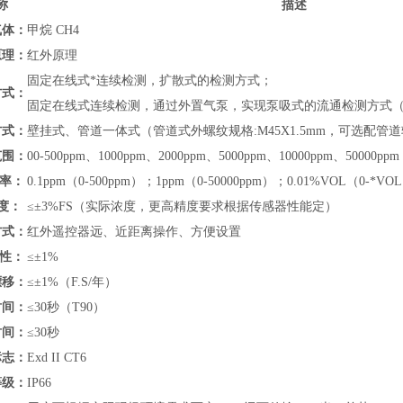
称
描述
气体：
甲烷 CH4
原理：
红外原理
固定在线式*连续检测，扩散式的检测方式；
方式：
固定在线式连续检测，通过外置气泵，实现泵吸式的流通检测方式
方式：
壁挂式、管道
一体式（管道式外螺纹规格:M45X1.5mm，可选配
范围：
00-500ppm、1000ppm、2000ppm、5000ppm、10000ppm、50000pp
 率：
0.1ppm（0-500ppm）；1ppm（0-50000ppm）；0.01%VOL（0-*VO
度：
≤
±3%FS（实际浓度，更高精度要求根据传感器性能定）
方式：
红外遥控器远、近距离操作、方便设置
 性：
≤±1%
漂移：
≤±1%（F.S/年）
时间：
≤30秒（T90）
时间：
≤30秒
标志：
Exd II CT6
等级：
IP66