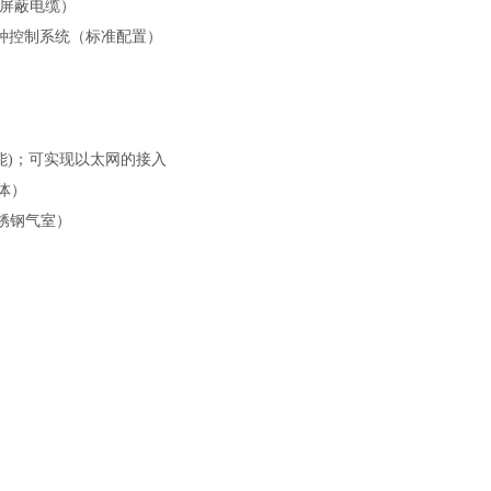
2屏蔽电缆）
等各种控制系统（标准配置）
能)；可实现以太网的接入
体）
锈钢气室）