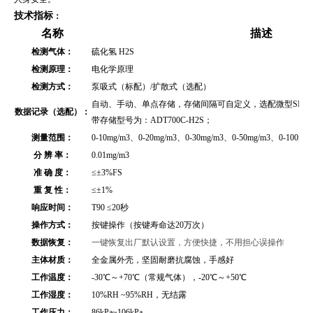
技术指标
：
名称
描述
检测气体：
硫化氢 H2S
检测原理：
电化学原理
检测方式：
泵吸式（标配）/扩散式（选配）
自动、手动、单点存储，存储间隔可自定义，选配微型SD存储
数据记录（选配）：
带存储型号为：ADT700C-H2S；
测量范围：
0-10mg/m3、0-20mg/m3、0-30mg/m3、0-50mg/m3、0
分 辨 率：
0.01mg/m3
准 确 度：
≤
±3%FS
重 复 性：
≤
±1%
响应时间：
T90 ≤20秒
操作方式：
按键操作（按键寿命达20万次）
数据恢复：
一键恢复出厂默认设置，方便快捷，不用担心误操作
主体材质：
全金属外壳
，坚固耐磨抗腐蚀，手感好
工作温度：
-30℃～+70℃（常规气体），-20℃～+50℃
工作湿度：
10%RH ~95%RH，无结露
工作压力：
86kPa~106kPa