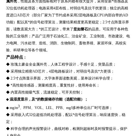
属外壳
，性能及各方面指标相对于原系列都有很大提升，采用全新*传感器及
32位低功耗处理器；电路采用4层布线，对弱信号及抗干扰更强；独立的高精
度进口AD芯片（部分厂家为了节约成本采用2层电路板及CPU内部自带的AD
功能）配以其*的信号处理算法，测量结果精度更高更稳定；2.5寸点阵显示界
面，读数直观大方；*的工艺设计，带来了
坚如磐石
的品质。可应用于各种危
险的工业场所；产品广泛用于
石油化工、治金矿业、工业制造、市政建设、电
力电网、污水处理、造纸、消防、生物制药、畜牧养殖、家居环保、高校实
验、科研单位等各个领域。
产品特点
：
◆
玫瑰土豪金全金属外壳，人体工程学设计，手感十足，突显品质；
◆ 采用独立精密AD芯片，4层电路板设计，对弱信号及抗*力更强；
◆ 2.5寸点阵显示界面，大字体界面读数美观，菜单设计科学合理；
◆ *高性能传感器，测量精度高，重复性好，使用寿命长；
◆ 内置高性能吸气泵，流速稳定，可开关控制；
◆
温湿度显示，及*的数据储存功能（选配功能）；
3
◆ mg/m
、PPM、VOL、LEL、PPB、mg/l多种单位出厂时可选择；
◆ 采用嵌入式32位超低功耗处理器，配以*信号处理算法，响应速度快，稳
定；
◆ 科学合理的声光报警设计，曲线对称，检测到超标时及时报警提示，保护
人身安全。