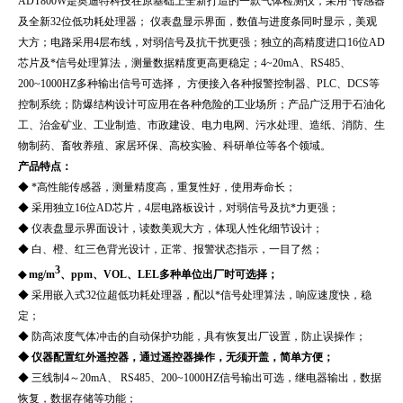
ADT800W
是奥迪特科技在原基础上全新打造的一款气体检测仪，采用*传感器
及全新32位低功耗处理器； 仪表盘显示界面，数值与进度条同时显示，美观
大方；电路采用4层布线，对弱信号及抗干扰更强；独立的高精度进口16位AD
芯片及*信号处理算法，测量数据精度更高更稳定；4~20mA、RS485、
200~1000HZ多种输出信号可选择， 方便接入各种报警控制器、PLC、DCS等
控制系统；防爆结构设计可应用在各种危险的工业场所；产品广泛用于石油化
工、治金矿业、工业制造、市政建设、电力电网、污水处理、造纸、消防、生
物制药、畜牧养殖、家居环保、高校实验、科研单位等各个领域。
产品特点：
◆ *高性能传感器，测量精度高，重复性好，使用寿命长；
◆ 采用独立16位AD芯片，4层电路板设计，对弱信号及抗*力更强；
◆ 仪表盘显示界面设计，读数美观大方，体现人性化细节设计；
◆ 白、橙、红三色背光设计，正常、报警状态指示，一目了然；
3
◆ mg/m
、ppm、VOL、LEL多种单位出厂时可选择；
◆ 采用嵌入式32位超低功耗处理器，配以*信号处理算法，响应速度快，稳
定；
◆ 防高浓度气体冲击的自动保护功能，具有恢复出厂设置，防止误操作；
◆ 仪器配置红外遥控器，通过遥控器操作，无须开盖，简单方便；
◆ 三线制4～20mA、 RS485、200~1000HZ信号输出可选，继电器输出，数据
恢复，数据存储等功能；