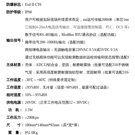
防爆标志：
Exd II CT6
防护等级：
IP66
用户可根据实际现场环境需求而定，zui远可传输2000米（单芯1mm2
三线制4-20mA电流信号输出，可连接报警控制器、PLC、DCS 等
数字信号RS-485输出，
ModBus RTU通讯协议
（
选配功能）
输出信号：
频率信号200~1000Hz输出（选配功能）
两组继电器输出：无源触电容量220VAC 0.5A或5VDC 0.5A
通过无线模块功能可以实现检测数据的远程传输和状态报警(选配功能
主体材质：
壳体：ADC12铝合金，坚固，耐磨耐腐蚀（批量可选配316不锈钢壳
气室：采用高强度耐磨耐腐蚀铝型材，坚固耐用（批量可选配316不
工作温度：
-30℃～+60℃（特殊要求需定制）
工作湿度：
≤95%RH，无冷凝（湿度>90%RH，凝露可配过滤器）
相对湿度：
10%～95%RH
供电电源：
24VDC（正常工作电压范围12～30VDC）
功 耗：
1.5W
工作压力：
≤200Kpa
尺 寸：
180mm*140mm*92mm（高*宽*厚）
重 量：
约1.6Kg