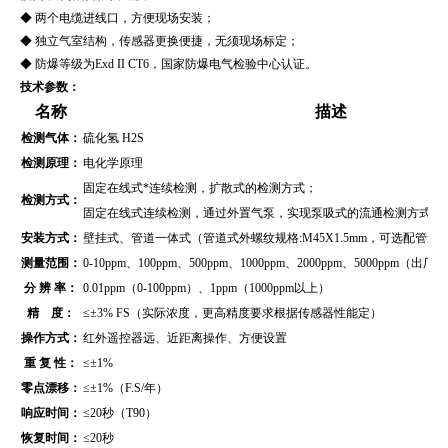
◆ 两个电缆进线口，方便现场安装；
◆ 独立气室结构，传感器更换便捷，无须现场标定；
◆ 防爆等级为Exd II CT6，国家防爆电气检验中心认证。
技术参数：
名称
描述
检测气体：
硫化氢 H2S
检测原理：
电化学原理
固定在线式*连续检测，扩散式的检测方式；
检测方式：
固定在线式连续检测，通过外置气泵，实现泵吸式的流通检测方式（
安装方式：
壁挂式、管道
一体式（管道式外螺纹规格:M45X1.5mm，可选配管
测量范围：
0-10ppm、100ppm、500ppm、1000ppm、2000ppm、5000pp
分 辨 率：
0.01ppm（0-100ppm）、1ppm（1000ppm以上）
精 度：
≤±3% FS（实际浓度，更高精度要求根据传感器性能定）
操作方式：
红外遥控器远、近距离操作、方便设置
重 复 性：
≤±1%
零点漂移：
≤±1%（F.S/年）
响应时间：
≤20秒（T90）
恢复时间：
≤20秒