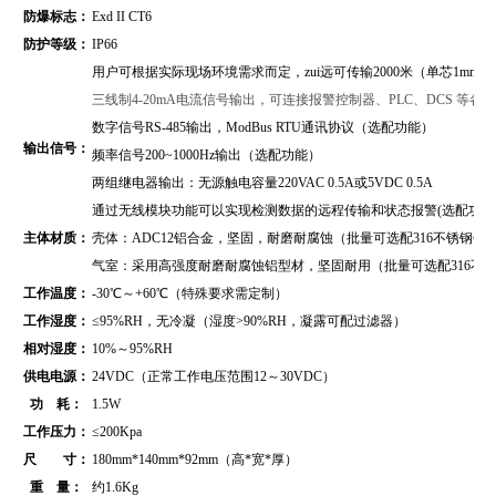
防爆标志：
Exd II CT6
防护等级：
IP66
用户可根据实际现场环境需求而定，zui远可传输2000米（单芯1mm2
三线制4-20mA电流信号输出，可连接报警控制器、PLC、DCS 等
数字信号RS-485输出，
ModBus RTU通讯协议
（
选配功能）
输出信号：
频率信号200~1000Hz输出（选配功能）
两组继电器输出：无源触电容量220VAC 0.5A或5VDC 0.5A
通过无线模块功能可以实现检测数据的远程传输和状态报警(选配功能
主体材质：
壳体：ADC12铝合金，坚固，耐磨耐腐蚀（批量可选配316不锈钢壳
气室：采用高强度耐磨耐腐蚀铝型材，坚固耐用（批量可选配316不
工作温度：
-30℃～+60℃（特殊要求需定制）
工作湿度：
≤95%RH，无冷凝（湿度>90%RH，凝露可配过滤器）
相对湿度：
10%～95%RH
供电电源：
24VDC（正常工作电压范围12～30VDC）
功 耗：
1.5W
工作压力：
≤200Kpa
尺 寸：
180mm*140mm*92mm（高*宽*厚）
重 量：
约1.6Kg