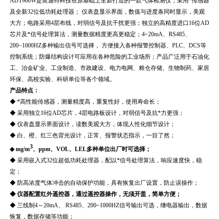
ADT900W
是奥迪特科技在原基础上全新打造的一款气体检测仪，采用*传感器
及全新32位低功耗处理器； 仪表盘显示界面，数值与进度条同时显示，美观
大方；电路采用4层布线，对弱信号及抗干扰更强；独立的高精度进口16位AD
芯片及*信号处理算法，测量数据精度更高更稳定；4~20mA、RS485、
200~1000HZ多种输出信号可选择， 方便接入各种报警控制器、PLC、DCS等
控制系统；防爆结构设计可应用在各种危险的工业场所；产品广泛用于
石油化
工、治金矿业、工业制造、市政建设、电力电网、粮仓存储、生物制药、家居
环保、高校实验、科研单位等各个领域。
产品特点：
◆ *高性能传感器，测量精度高，重复性好，使用寿命长；
◆ 采用独立16位AD芯片，4层电路板设计，对弱信号及抗*力更强；
◆ 仪表盘显示界面设计，读数美观大方，体现人性化细节设计；
◆ 白、橙、红三色背光设计，正常、报警状态指示，一目了然；
3
◆ mg/m
、ppm、VOL、LEL多种单位出厂时可选择；
◆ 采用嵌入式32位超低功耗处理器，配以*信号处理算法，响应速度快，稳
定；
◆ 防高浓度气体冲击的自动保护功能，具有恢复出厂设置，防止误操作；
◆ 仪器配置红外遥控器，通过遥控器操作，无须开盖，简单方便；
◆ 三线制4～20mA、 RS485、200~1000HZ信号输出可选，继电器输出，数据
恢复，数据存储等功能；