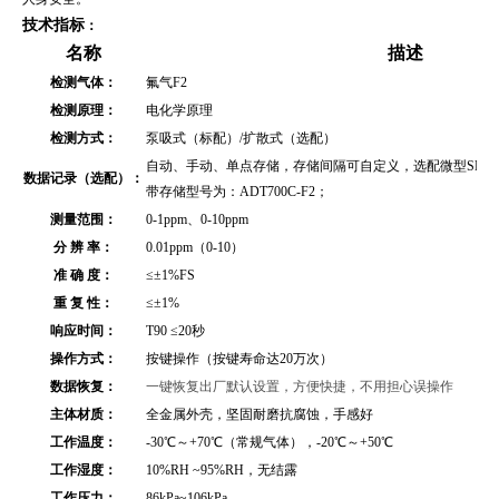
技术指标
：
名称
描述
检测气体：
氟气F2
检测原理：
电化学原理
检测方式：
泵吸式（标配）/扩散式（选配）
自动、手动、单点存储，存储间隔可自定义，选配微型SD存储
数据记录（选配）：
带存储型号为：ADT700C-F2；
测量范围：
0-1ppm、0-10ppm
分 辨 率：
0.01ppm（0-10）
准 确 度：
≤
±1%FS
重 复 性：
≤
±1%
响应时间：
T90 ≤20秒
操作方式：
按键操作（按键寿命达20万次）
数据恢复：
一键恢复出厂默认设置，方便快捷，不用担心误操作
主体材质：
全金属外壳
，坚固耐磨抗腐蚀，手感好
工作温度：
-30℃～+70℃（常规气体），-20℃～+50℃
工作湿度：
10%RH ~95%RH，无结露
工作压力：
86kPa~106kPa