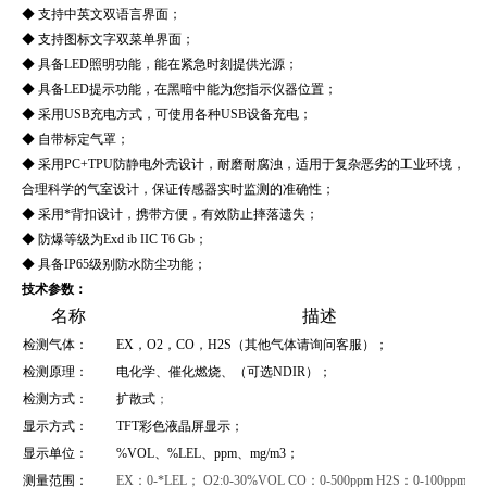
◆ 支持中英文双语言界面；
◆ 支持图标文字双菜单界面；
◆ 具备LED照明功能，能在紧急时刻提供光源；
◆ 具备LED提示功能，在黑暗中能为您指示仪器位置；
◆ 采用USB充电方式，可使用各种USB设备充电；
◆ 自带标定气罩；
◆ 采用PC+TPU防静电外壳设计，耐磨耐腐浊，适用于复杂恶劣的工业环境，
合理科学的气室设计，保证传感器实时监测的准确性；
◆ 采用*背扣设计，携带方便，有效防止摔落遗失；
◆ 防爆等级为Exd ib IIC T6 Gb；
◆ 具备IP65级别防水防尘功能；
技术参数：
名称
描述
检测气体：
EX，O2，CO，H2S（其他气体请询问客服）；
检测原理：
电化学、催化燃烧、（可选NDIR）；
检测方式：
扩散式
；
显示方式：
TFT彩色液晶屏显示；
显示单位：
%VOL、%LEL、ppm、mg/m3；
测量范围：
EX：0-*LEL； O2:0-30%VOL CO：0-500ppm H2S：0-100ppm；