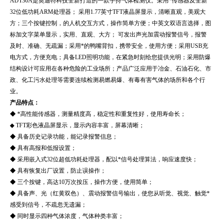
ADT30A
是奥迪特科技全新打造的一款手持气体检测仪。采用*传感器及全新
32位低功耗ARM处理器； 采用1.77英寸TFT液晶屏显示，清晰直观，美观大
方；三个按键控制，的人机交互方式，操作简单方便；中英文双语言选择，图
标加文字菜单显示，实用、直观、大方；
可发出声光加震动报警信号，报警
及时、准确、无疏漏；采用*的鸭嘴背扣，携带安全，使用方便；采用USB充
电方式，方便充电；具备LED照明功能，在紧急时刻给您提供光明；采用防爆
结构设计可应用在各种危险的工业场所；产品广泛应用于冶金、石油石化、市
政、化工污水处理等需要连续检测易燃易爆、有毒有害气体的场所和各个行
业。
产品特点：
◆ *高性能传感器，测量精度高，稳定性和重复性好，使用寿命长；
◆ TFT彩色液晶屏显示，显示内容丰富，屏幕清晰；
◆ 具备历史记录功能，能记录报警信息；
◆ 具有高报和低报设置；
◆ 采用嵌入式32位超低功耗处理器，配以*信号处理算法，响应速度快；
◆ 具有恢复出厂设置，防止误操作；
◆ 三个按键，高达10万次按压，操作方便，使用简单；
◆ 具备声、光（红黄双色）、震动报警信号输出，使您从听觉、视觉、触觉*
感受到信号，不疏忽无遗漏；
◆ 同时显示四种气体浓度，气体种类丰富；