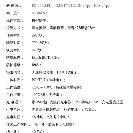
分 辨 率：
EX：1%LEL； O2:0.1%VOL CO：1ppm H2S：1ppm；
精 度：
≤±3%FS；
操作方式：
按键操作；
报警方式：
声光报警，震动报警，声音≥75dB@25cm；
预热时间：
≤90 秒；
响应时间：
T90≤30秒；
恢复时间：
≤20秒；
防爆标志：
Exd ib IIC T6
Gb
；
防护等级：
IP65；
输出信号：
无线数据传输、打印（选配）；
主体材质：
PC+TPU（防静电）；
工作温度：
-20℃～+50℃（特殊要求需定制）；
工作湿度：
≤95%RH，无冷凝；
充 电 器：
带USB接口的旅行充电器，USB供电DC5V，充电温度范围：0～
供电电压：
内置高性能锂电池，标称电压：3.7VDC；
充电时间：
≤6 小时，*充满12小时；
连续工作时间：
＞8小时（常温下，无报警）；
功 耗：
<0.7W；