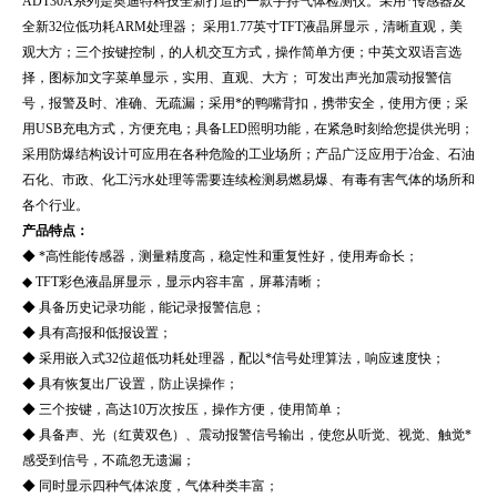
ADT3
0A系列
是奥迪特科技全新打造的一款手持气体检测仪。采用*传感器及
全新32位低功耗ARM处理器； 采用1.77英寸TFT液晶屏显示，清晰直观，美
观大方；三个按键控制，的人机交互方式，操作简单方便；中英文双语言选
择，图标加文字菜单显示，实用、直观、大方；
可发出声光加震动报警信
号，报警及时、准确、无疏漏；采用*的鸭嘴背扣，携带安全，使用方便；采
用USB充电方式，方便充电；具备LED照明功能，在紧急时刻给您提供光明；
采用防爆结构设计可应用在各种危险的工业场所；产品广泛应用于冶金、石油
石化、市政、化工污水处理等需要连续检测易燃易爆、有毒有害气体的场所和
各个行业。
产品特点：
◆ *高性能传感器，测量精度高，稳定性和重复性好，使用寿命长；
◆ TFT彩色液晶屏显示，显示内容丰富，屏幕清晰；
◆ 具备历史记录功能，能记录报警信息；
◆ 具有高报和低报设置；
◆ 采用嵌入式32位超低功耗处理器，配以*信号处理算法，响应速度快；
◆ 具有恢复出厂设置，防止误操作；
◆ 三个按键，高达10万次按压，操作方便，使用简单；
◆ 具备声、光（红黄双色）、震动报警信号输出，使您从听觉、视觉、触觉*
感受到信号，不疏忽无遗漏；
◆ 同时显示四种气体浓度，气体种类丰富；