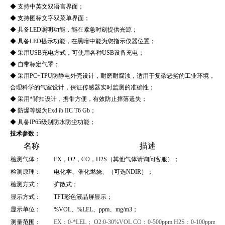
◆ 支持中英文双语言界面；
◆ 支持图标文字双菜单界面；
◆ 具备LED照明功能，能在紧急时刻提供光源；
◆ 具备LED提示功能，在黑暗中能为您指示仪器位置；
◆ 采用USB充电方式，可使用各种USB设备充电；
◆ 自带标定气罩；
◆ 采用PC+TPU防静电外壳设计，耐磨耐腐浊，适用于复杂恶劣的工业环境，
合理科学的气室设计，保证传感器实时监测的准确性；
◆ 采用*背扣设计，携带方便，有效防止摔落遗失；
◆ 防爆等级为Exd ib IIC T6 Gb；
◆ 具备IP65级别防水防尘功能；
技术参数：
名称
描述
检测气体：
EX，O2，CO，H2S（其他气体请询问客服）；
检测原理：
电化学、催化燃烧、（可选NDIR）；
检测方式：
扩散式
；
显示方式：
TFT彩色液晶屏显示；
显示单位：
%VOL、%LEL、ppm、mg/m3；
测量范围：
EX：0-*LEL； O2:0-30%VOL CO：0-500ppm H2S：0-100ppm；