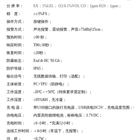
分 辨 率：
EX：1%LEL； O2:0.1%VOL CO：1ppm H2S：1ppm；
精 度：
≤±3%FS；
操作方式：
按键操作；
报警方式：
声光报警，震动报警，声音≥75dB@25cm；
预热时间：
≤90 秒；
响应时间：
T90≤30秒；
恢复时间：
≤20秒；
防爆标志：
Exd ib IIC T6
Gb
；
防护等级：
IP65；
输出信号：
无线数据传输、打印（选配）；
主体材质：
PC+TPU（防静电）；
工作温度：
-20℃～+50℃（特殊要求需定制）；
工作湿度：
≤95%RH，无冷凝；
充 电 器：
带USB接口的旅行充电器，USB供电DC5V，充电温度范围：0～
供电电压：
内置高性能锂电池，标称电压：3.7VDC；
充电时间：
≤6 小时，*充满12小时；
连续工作时间：
＞8小时（常温下，无报警）；
功 耗：
<0.7W；