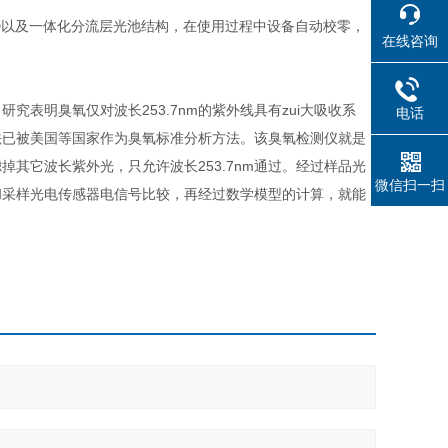
D以及一体化分流层光池结构，在使用过程中设备自动校零，
在线咨询
表明臭氧仅对波长253.7nm的紫外线具有zui大吸收系
电话
法已被美国等国家作为臭氧标准分析方法。该臭氧检测仪就是
其它波长紫外光，只允许波长253.7nm通过。经过样品光
微信扫一扫
和采样光电传感器电信号比较，再经过数学模型的计算，就能