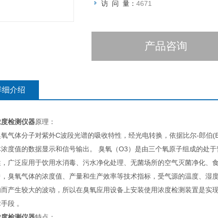
访 问 量：
4671
产品咨询
详细介绍
浓度检测仪器
原理：
氧气体分子对紫外C波段光谱的吸收特性，经光电转换，依据比尔-郎伯(Bee
体浓度值的数据显示和信号输出。 臭氧（O3）是由三个氧原子组成的处
性，广泛应用于饮用水消毒、污水净化处理、无菌场所的空气灭菌净化、食
中，臭氧气体的浓度值、产量和生产效率等技术指标，受气源的温度、湿
响而产生较大的波动，所以在臭氧应用设备上安装使用浓度检测装置是实
手段 。
浓度检测仪器
特点：