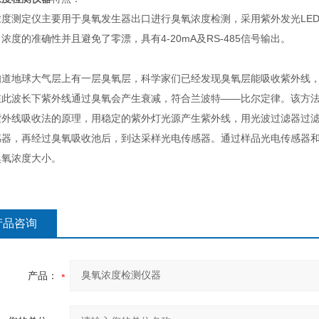
浓度测定仪主要用于臭氧发生器出口进行臭氧浓度检测，采用紫外发光LE
浓度的准确性并且避免了零漂，具有4-20mA及RS-485信号输出。
：
道地球大气层上有一层臭氧层，科学家们已经发现臭氧层能吸收紫外线，研究
在此波长下紫外线通过臭氧会产生衰减，符合兰波特——比尔定律。该方
紫外线吸收法的原理，用稳定的紫外灯光源产生紫外线，用光波过滤器过滤掉
感器，再经过臭氧吸收池后，到达采样光电传感器。通过样品光电传感器
臭氧浓度大小。
产品咨询
产品：